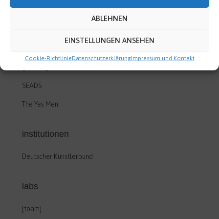
ABLEHNEN
community
EINSTELLUNGEN ANSEHEN
actipedia.org
Cookie-Richtlinie
Datenschutzerklärung
Impressum und Kontakt
garden guerillas
SEADS
The Yes Men
institutionen
Deutscher Künstlerbund
labs
[foam]