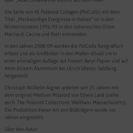
oder „Alles Unbekannte kommt aus dem Meer“
Die Serie von 41 Polaroid Collagen (PolColls) mit dem
Titel „Merkwürdige Ereignisse in Italien“ ist in den
Wintermonaten 1992/93 in den italienischen Orten
Marina di Cecina und Rieti entstanden.
In den Jahren 2008/09 wurden die PolColls fotografisch
erfasst und als Großbilder in den Maßen 60×60 cm in
einer einmaligen Auflage auf Fineart-Baryt-Papier und auf
4mm dickem Aluminium bei Ulrich Ghezzi, Salzburg,
hergestellt.
Christoph Wilhelm Aigner arbeitet seit 25 Jahren mit
dem original-Medium Polaroid von Edwin Land (siehe
auch: The Polaroid Collections: Waltham, Massachusetts).
Die Produktion dieser Art von Bildträgern wurde vor
Jahren eingestellt.
Über den Autor: