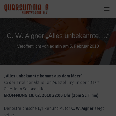
N
A
V
I
G
C. W. Aigner „Alles unbekannte….“
A
T
Veröffentlicht von
admin
am
5. Februar 2010
I
O
N
U
M
S
„Alles unbekannte kommt aus dem Meer“
C
H
so der Titel der aktuellen Ausstellung
in der 431art
A
Galerie in Second Life.
L
ERÖFFNUNG 10. 02. 2010 22:00 Uhr (1pm SL Time)
T
E
N
Der östreichische Lyriker und Autor
C. W. Aigner
zeigt
seine