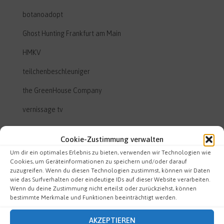
botanoadopt
Ghost Hunting Frankfurt am Main
HMKV
teilchenbeschleuniger
the GreenHouse Company
vernissage tv
Cookie-Zustimmung verwalten
art fellows
Um dir ein optimales Erlebnis zu bieten, verwenden wir Technologien wie
Cookies, um Geräteinformationen zu speichern und/oder darauf
Galerie m50
zuzugreifen. Wenn du diesen Technologien zustimmst, können wir Daten
wie das Surfverhalten oder eindeutige IDs auf dieser Website verarbeiten.
Heussenstamm Raum für Kunst und Stadt
Wenn du deine Zustimmung nicht erteilst oder zurückziehst, können
bestimmte Merkmale und Funktionen beeinträchtigt werden.
KulturPortal Frankfurt/Main
Künstlerdorf Schöppingen
AKZEPTIEREN