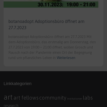
botanoadopt Adoptionsbüro öffnet am
27.7.2023
botanoadopt Adoptionsbüro öffnet am 27.7.2023 Mit
dem Adoptionsbüro, das erstmalig am Donnerstag, den
27.7.2023 von 19:00 – 21:00 öffnet, wollen Grosch und
Rausch nach der Pandemie einen Ort der Begegnung
rund um pflanzliches Leben in
Weiterlesen
Linkkategorien
art
art fellows
community
labs
institutionen
research